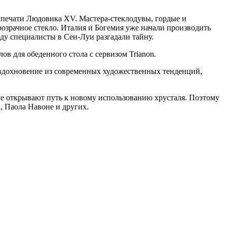
й печати Людовика XV. Мастера-стеклодувы, гордые и
розрачное стекло. Италия и Богемия уже начали производить
ду специалисты в Сен-Луи разгадали тайну.
в для обеденного стола с сервизом Trianon.
ь вдохновение из современных художественных тенденций,
рые открывают путь к новому использованию хрусталя. Поэтому
, Паола Навоне и других.