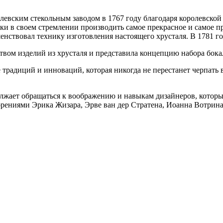
олевским стекольным заводом в 1767 году благодаря королевско
ки в своем стремлении производить самое прекрасное и самое п
нствовал технику изготовления настоящего хрусталя. В 1781 го
вом изделий из хрусталя и представила концепцию набора бокало
ие традиций и инноваций, которая никогда не перестанет черпат
одолжает обращаться к воображению и навыкам дизайнеров, кото
орениями Эрика Жизара, Эрве ван дер Стратена, Иоанна Вотрина